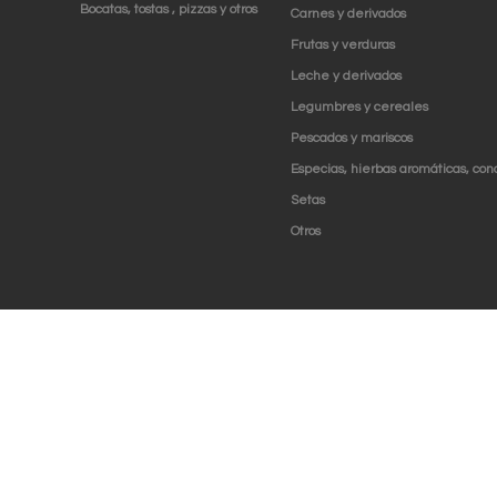
Bocatas, tostas , pizzas y otros
Carnes y derivados
Frutas y verduras
Leche y derivados
Legumbres y cereales
Pescados y mariscos
Especias, hierbas aromáticas, con
Setas
Otros