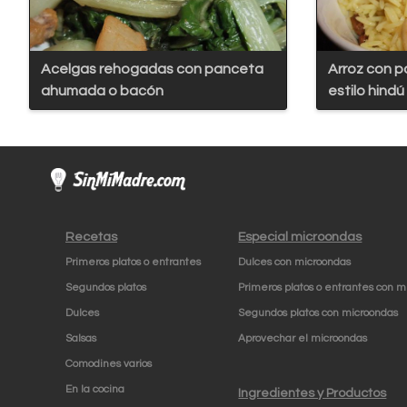
Acelgas rehogadas con panceta
Arroz con p
ahumada o bacón
estilo hindú
Recetas
Especial microondas
Primeros platos o entrantes
Dulces con microondas
Segundos platos
Primeros platos o entrantes con m
Dulces
Segundos platos con microondas
Salsas
Aprovechar el microondas
Comodines varios
En la cocina
Ingredientes y Productos