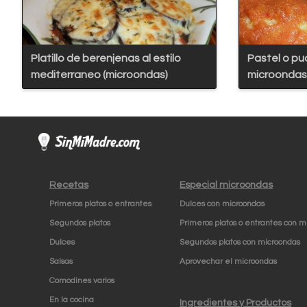
Platillo de berenjenas al estilo
Pastel o pu
mediterraneo (microondas)
microondas
Recetas
Especial microondas
Primeros platos o entrantes
Dulces con microondas
Segundos platos
Primeros platos o entrantes con m
Dulces
Segundos platos con microondas
Salsas
Aprovechar el microondas
Comodines varios
En la cocina
Ingredientes y Productos