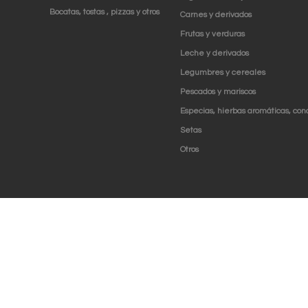
Bocatas, tostas , pizzas y otros
Carnes y derivados
Frutas y verduras
Leche y derivados
Legumbres y cereales
Pescados y mariscos
Especias, hierbas aromáticas, con
Setas
Otros