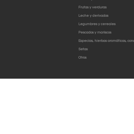
Frutas y verduras
Leche y derivados
Legumbres y cereales
Pescados y mariscos
Especias, hierbas aromáticas, con
Setas
Otros