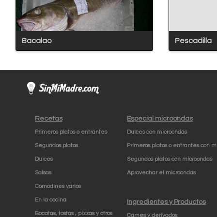
Bacalao
Pescadilla
Recetas
Especial microondas
Primeros platos o entrantes
Dulces con microondas
Segundos platos
Primeros platos o entrantes con m
Dulces
Segundos platos con microondas
Salsas
Aprovechar el microondas
Comodines varios
En la cocina
Ingredientes y Productos
Bocatas, tostas , pizzas y otros
Carnes y derivados