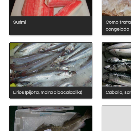
Surimi
Como tratar
congelado
Lirios (pijota, maira o bacaladilla)
Caballa, sa