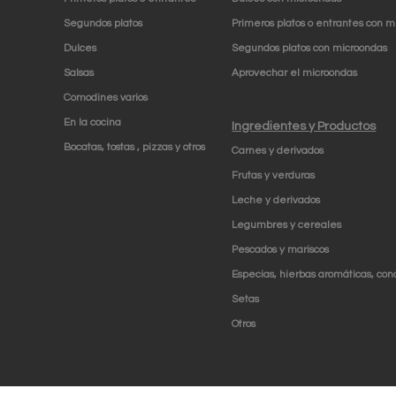
Segundos platos
Primeros platos o entrantes con m
Dulces
Segundos platos con microondas
Salsas
Aprovechar el microondas
Comodines varios
En la cocina
Ingredientes y Productos
Bocatas, tostas , pizzas y otros
Carnes y derivados
Frutas y verduras
Leche y derivados
Legumbres y cereales
Pescados y mariscos
Especias, hierbas aromáticas, con
Setas
Otros