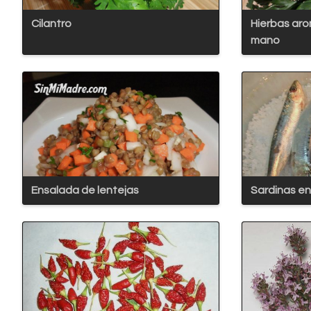
Cilantro
Hierbas aro
mano
Ensalada de lentejas
Sardinas en