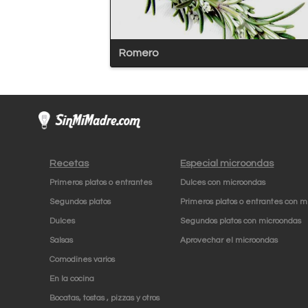
Romero
Recetas
Especial microondas
Primeros platos o entrantes
Dulces con microondas
Segundos platos
Primeros platos o entrantes con m
Dulces
Segundos platos con microondas
Salsas
Aprovechar el microondas
Comodines varios
En la cocina
Bocatas, tostas , pizzas y otros