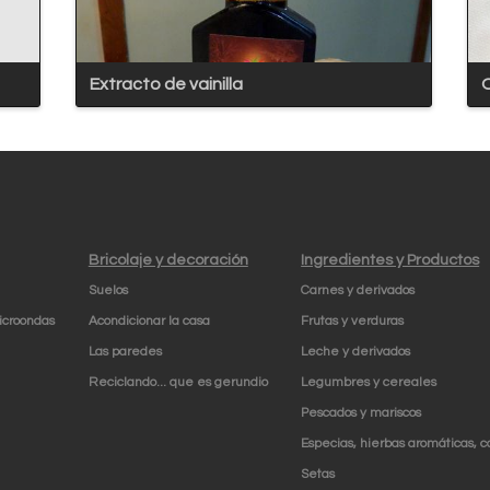
Extracto de vainilla
Bricolaje y decoración
Ingredientes y Productos
Suelos
Carnes y derivados
icroondas
Acondicionar la casa
Frutas y verduras
Las paredes
Leche y derivados
Reciclando... que es gerundio
Legumbres y cereales
Pescados y mariscos
Especias, hierbas aromáticas, 
Setas