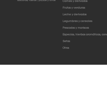
Bocatas, tostas , pizzas y otros
Carnes y derivados
Frutas y verduras
Leche y derivados
Legumbres y cereales
Pescados y mariscos
Especias, hierbas aromáticas, con
Setas
Otros