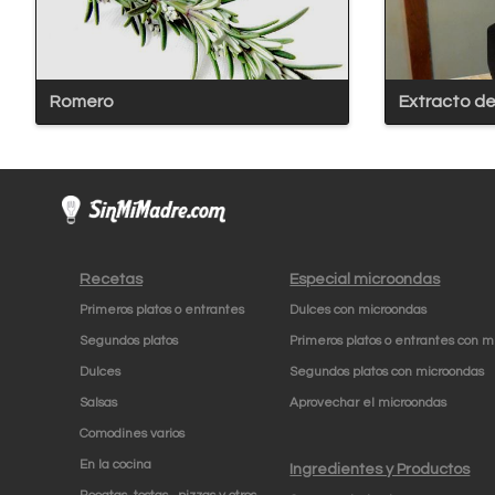
Romero
Extracto de 
Recetas
Especial microondas
Primeros platos o entrantes
Dulces con microondas
Segundos platos
Primeros platos o entrantes con m
Dulces
Segundos platos con microondas
Salsas
Aprovechar el microondas
Comodines varios
En la cocina
Ingredientes y Productos