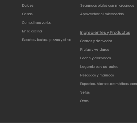
Dulces
Segundos platos con microondas
Salsas
Aprovechar el microondas
Comodines varios
En la cocina
Ingredientes y Productos
Bocatas, tostas , pizzas y otros
Carnes y derivados
Frutas y verduras
Leche y derivados
Legumbres y cereales
Pescados y mariscos
Especias, hierbas aromáticas, con
Setas
Otros