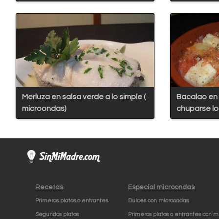
Merluza en salsa verde a lo simple (
Bacalao en
microondas)
chuparse l
Recetas
Especial microondas
Primeros platos o entrantes
Dulces con microondas
Segundos platos
Primeros platos o entrantes con m