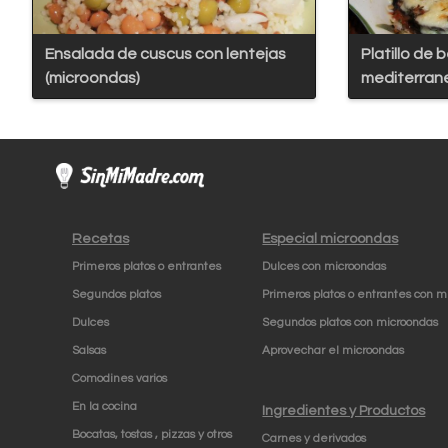
Ensalada de cuscus con lentejas
Platillo de 
(microondas)
mediterran
Recetas
Especial microondas
Primeros platos o entrantes
Dulces con microondas
Segundos platos
Primeros platos o entrantes con m
Dulces
Segundos platos con microondas
Salsas
Aprovechar el microondas
Comodines varios
En la cocina
Ingredientes y Productos
Bocatas, tostas , pizzas y otros
Carnes y derivados