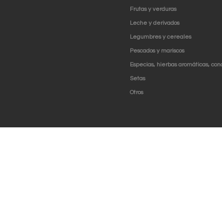
Frutas y verduras
Leche y derivados
Legumbres y cereales
Pescados y mariscos
Especias, hierbas aromáticas, con
Setas
Otros