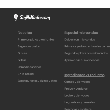
Recetas
Especial microondas
Primeros platos o entrantes
Dulces con microondas
Segundos platos
Primeros platos o entrantes con m
Dulces
Segundos platos con microondas
Salsas
Aprovechar el microondas
Comodines varios
En la cocina
Ingredientes y Productos
Bocatas, tostas , pizzas y otros
Carnes y derivados
Frutas y verduras
Leche y derivados
Legumbres y cereales
Pescados y mariscos