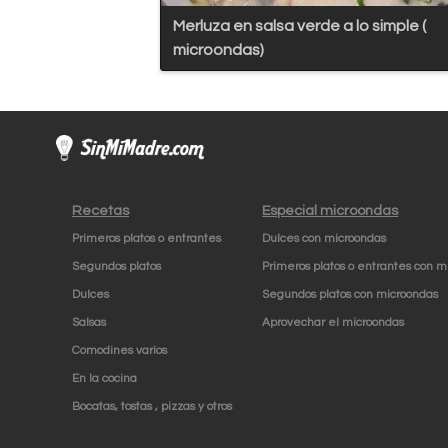
Merluza en salsa verde a lo simple (
microondas)
Recetas
Especial microondas
Primeros platos o entrantes
Dulces con microondas
Segundos platos
Primeros platos o entrantes con m
Dulces
Segundos platos con microondas
Salsas
Aprovechar el microondas
Comodines varios
En la cocina
Bocatas, tostas , pizzas y otros