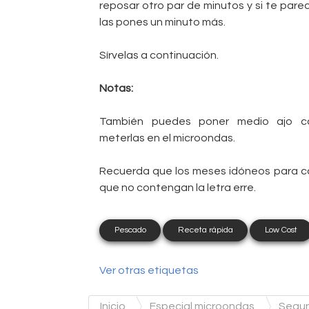
reposar otro par de minutos y si te par
las pones un minuto más.
Sírvelas a continuación.
Notas:
También puedes poner medio ajo co
meterlas en el microondas.
Recuerda que los meses idóneos para c
que no contengan la letra erre.
Pescado
Receta rápida
Low Cost
Ver otras etiquetas
Inicio
Especial microondas
Segun