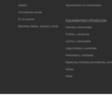
Salsas
Aprovechar el microondas
Comodines varios
En la cocina
Ingredientes y Productos
Bocatas, tostas , pizzas y otros
Carnes y derivados
Frutas y verduras
Leche y derivados
Legumbres y cereales
Pescados y mariscos
Especias, hierbas aromáticas, con
Setas
Otros