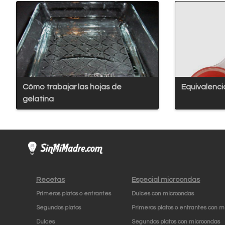
Cómo trabajar las hojas de
Equivalenci
gelatina
Recetas
Especial microondas
Primeros platos o entrantes
Dulces con microondas
Segundos platos
Primeros platos o entrantes con m
Dulces
Segundos platos con microondas