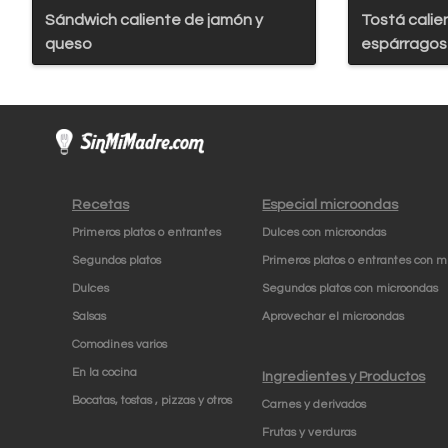
Sándwich caliente de jamón y
Tostá calie
queso
espárragos
Recetas
Especial microondas
Primeros platos o entrantes
Dulces con microondas
Segundos platos
Primeros platos o entrantes con m
Dulces
Segundos platos con microondas
Salsas
Aprovechar el microondas
Comodines varios
En la cocina
Ingredientes y Productos
Bocatas, tostas , pizzas y otros
Carnes y derivados
Frutas y verduras