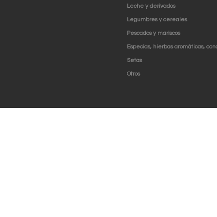
Leche y derivados
Legumbres y cereales
Pescados y mariscos
Especias, hierbas aromáticas, con
Setas
Otros