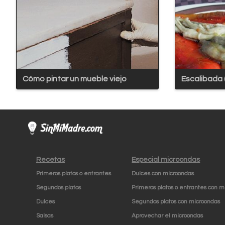
Cómo pintar un mueble viejo
Escalibada 
Recetas
Especial microondas
Primeros platos o entrantes
Dulces con microondas
Segundos platos
Primeros platos o entrantes con m
Dulces
Segundos platos con microondas
Salsas
Aprovechar el microondas