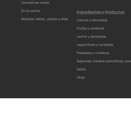
Comodines varios
En la cocina
Ingredientes y Productos
Bocatas, tostas , pizzas y otros
Carnes y derivados
Frutas y verduras
Leche y derivados
Legumbres y cereales
Pescados y mariscos
Especias, hierbas aromáticas, con
Setas
Otros