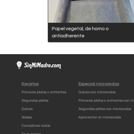
Papel vegetal, de horno o
antiadherente
Recetas
Especial microondas
Primeros platos o entrantes
Dulces con microondas
Segundos platos
Primeros platos o entrantes con m
Dulces
Segundos platos con microondas
Salsas
Aprovechar el microondas
Comodines varios