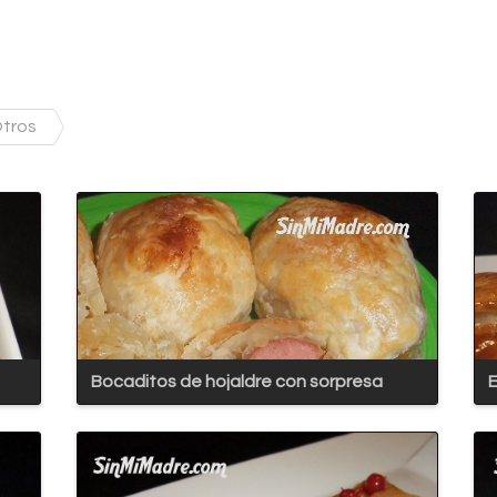
tros
Bocaditos de hojaldre con sorpresa
E