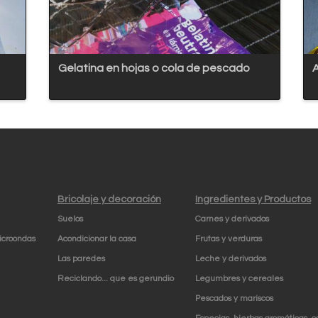
Gelatina en hojas o cola de pescado
A
Bricolaje y decoración
Ingredientes y Productos
Suelos
Carnes y derivados
icroondas
Acondicionar la casa
Frutas y verduras
Las paredes
Leche y derivados
Reciclando... que es gerundio
Legumbres y cereales
Pescados y mariscos