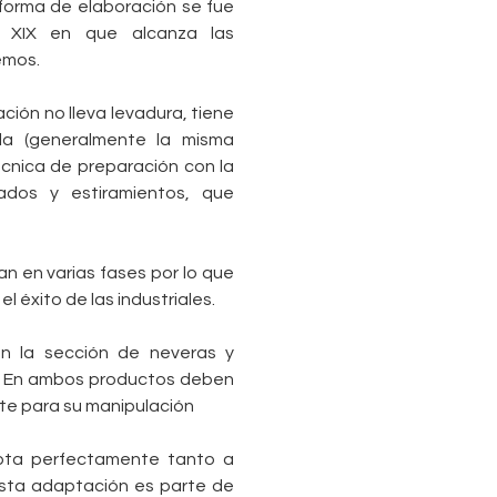
forma de elaboración se fue
o XIX en que alcanza las
emos.
ción no lleva levadura, tiene
la (generalmente la misma
écnica de preparación con la
ados y estiramientos, que
an en varias fases por lo que
l éxito de las industriales.
en la sección de neveras y
. En ambos productos deben
nte para su manipulación
apta perfectamente tanto a
sta adaptación es parte de