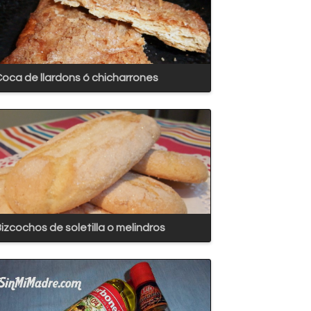
oca de llardons ó chicharrones
izcochos de soletilla o melindros