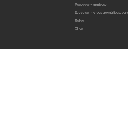
Pescados y mariscos
Especias, hierbas aromáticas, con
Setas
Otros