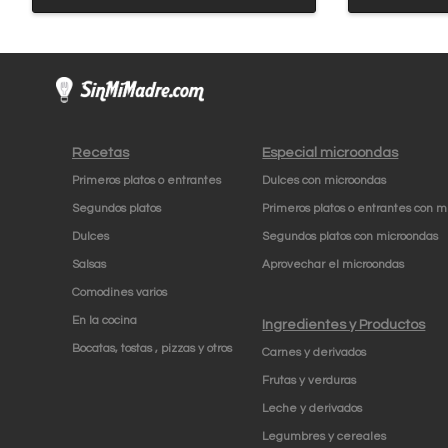
Recetas
Especial microondas
Primeros platos o entrantes
Dulces con microondas
Segundos platos
Primeros platos o entrantes con m
Dulces
Segundos platos con microondas
Salsas
Aprovechar el microondas
Comodines varios
En la cocina
Ingredientes y Productos
Bocatas, tostas , pizzas y otros
Carnes y derivados
Frutas y verduras
Leche y derivados
Legumbres y cereales